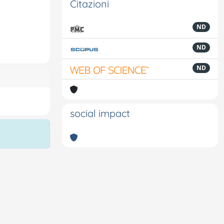
Citazioni
ND
ND
ND
social impact