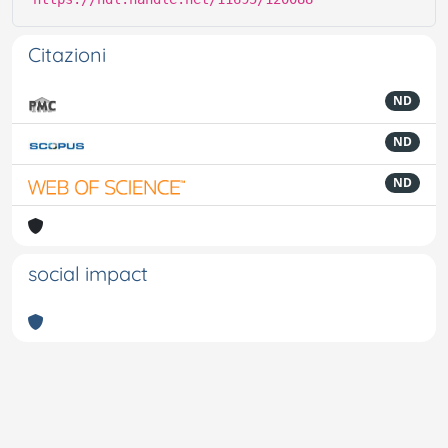
Citazioni
ND
ND
ND
social impact