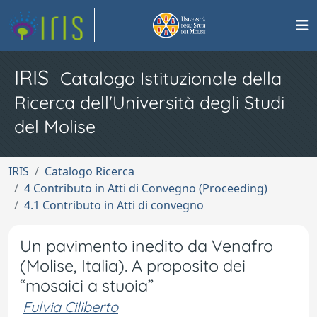
IRIS
Catalogo Istituzionale della
Ricerca dell'Università degli Studi
del Molise
IRIS
Catalogo Ricerca
4 Contributo in Atti di Convegno (Proceeding)
4.1 Contributo in Atti di convegno
Un pavimento inedito da Venafro
(Molise, Italia). A proposito dei
“mosaici a stuoia”
Fulvia Ciliberto