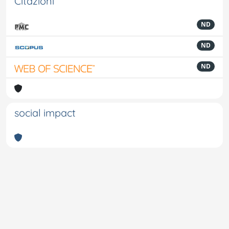
Citazioni
ND
ND
ND
social impact