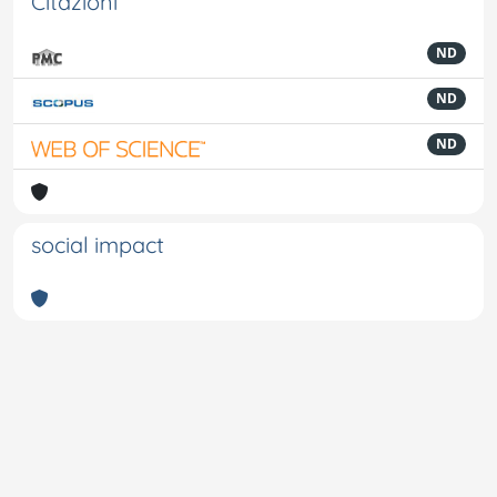
Citazioni
ND
ND
ND
social impact