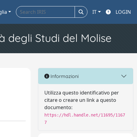
glia
IT
LOGIN
à degli Studi del Molise
Informazioni
Utilizza questo identificativo per
citare o creare un link a questo
documento:
https://hdl.handle.net/11695/1167
7