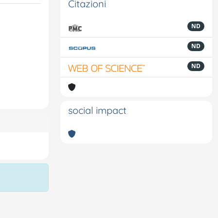
Citazioni
ND
ND
ND
social impact