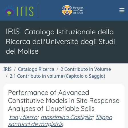
IRIS
Catalogo Istituzionale della
Ricerca dell'Università degli Studi
del Molise
IRIS
Catalogo Ricerca
2 Contributo in Volume
2.1 Contributo in volume (Capitolo o Saggio)
Performance of Advanced
Constitutive Models in Site Response
Analyses of Liquefiable Soils
tony fierro
;
massimina Castiglia
;
filippo
santucci de magistris