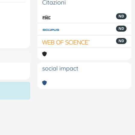
Citazioni
ND
ND
ND
social impact