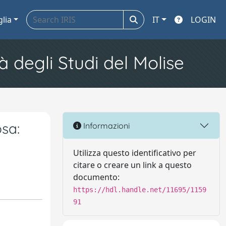
glia
IT
LOGIN
à degli Studi del Molise
osa:
Informazioni
Utilizza questo identificativo per
citare o creare un link a questo
documento:
https://hdl.handle.net/11695/1159
91