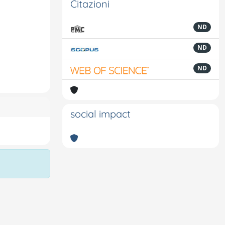
Citazioni
ND
ND
ND
social impact