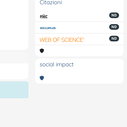
Citazioni
ND
ND
ND
social impact