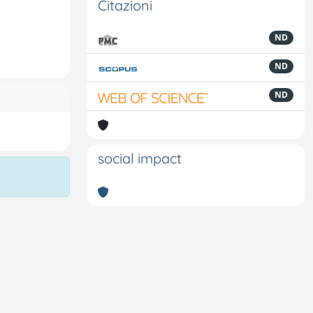
Citazioni
ND
ND
ND
social impact