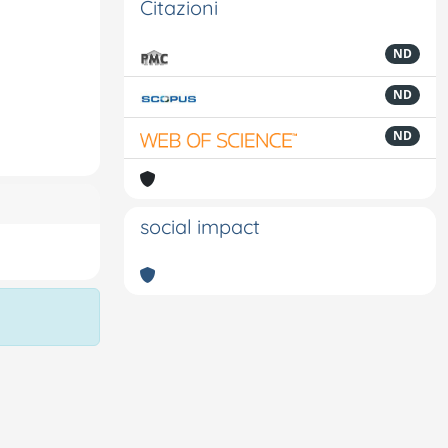
Citazioni
ND
ND
ND
social impact