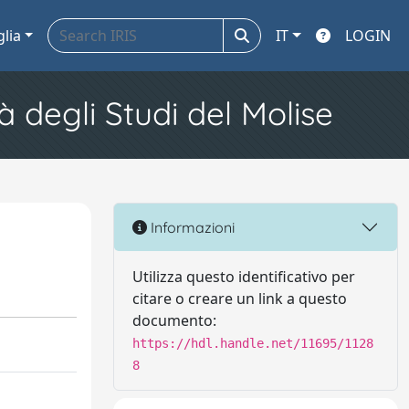
glia
IT
LOGIN
à degli Studi del Molise
Informazioni
Utilizza questo identificativo per
citare o creare un link a questo
documento:
https://hdl.handle.net/11695/1128
8