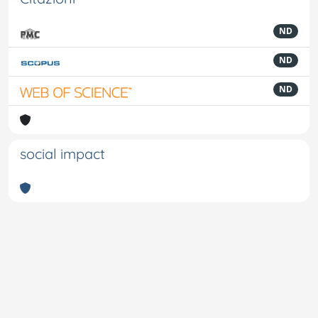
ND
ND
ND
social impact