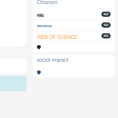
Citazioni
ND
ND
ND
social impact