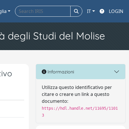
glia
IT
LOGIN
à degli Studi del Molise
tivo
Informazioni
Utilizza questo identificativo per
citare o creare un link a questo
documento:
https://hdl.handle.net/11695/1101
3