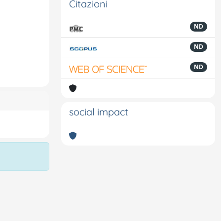
Citazioni
ND
ND
ND
social impact