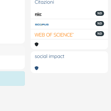
Citazioni
ND
ND
ND
social impact