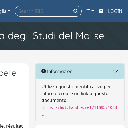
glia
IT
LOGIN
à degli Studi del Molise
delle
Informazioni
Utilizza questo identificativo per
citare o creare un link a questo
documento:
https://hdl.handle.net/11695/1038
1
e, résultat