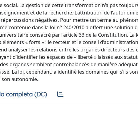
te social. La gestion de cette transformation n’a pas toujour
enseignement et de la recherche. L’attribution de l’autonomie 
es répercussions négatives. Pour mettre un terme au phén
me contenue dans la loi n° 240/2010 a offert une solution q
niversitaire consacré par l’article 33 de la Constitution. La 
éments « forts » : le recteur et le conseil d’administration
end analyser les relations entre les organes directeurs des u
ant d’identifier les espaces de « liberté » laissés aux statu
oirs des organes semblent contrebalancés de manière adéquat
sé. La loi, cependant, a identifié les domaines qui, s’ils son
er son autonomie.
a completa (DC)