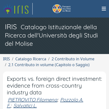
IRIS
Catalogo Istituzionale della
Ricerca dell'Università degli Studi
del Molise
IRIS
Catalogo Ricerca
2 Contributo in Volume
2.1 Contributo in volume (Capitolo o Saggio)
Exports vs. foreign direct investment:
evidence from cross-country
industry data
PIETROVITO Filomena
;
Pozzolo A.
F.
;
Salvatici L.