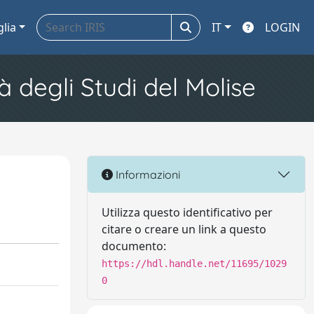
glia
IT
LOGIN
à degli Studi del Molise
Informazioni
Utilizza questo identificativo per
citare o creare un link a questo
documento:
https://hdl.handle.net/11695/1029
0