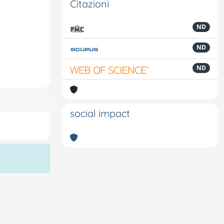
Citazioni
ND
ND
ND
social impact