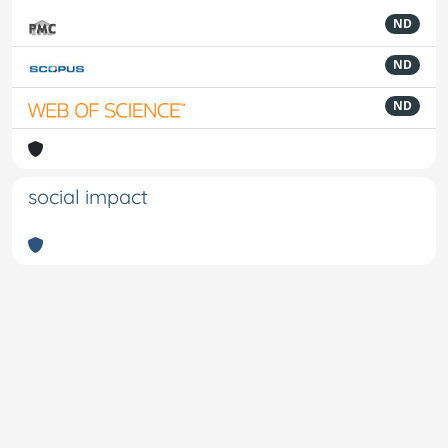
ND
ND
ND
social impact
Powered by
IRIS
-
about IRIS
-