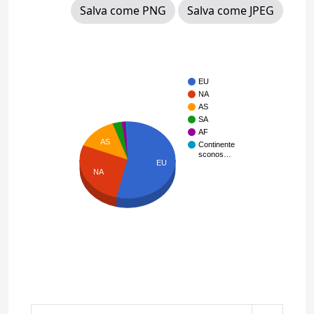
Salva come PNG
Salva come JPEG
EU
NA
AS
SA
AF
AS
Continente
sconos…
EU
NA