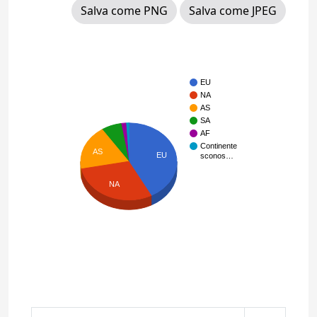
Salva come PNG
Salva come JPEG
EU
NA
AS
SA
AF
Continente
AS
EU
sconos…
NA