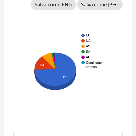
Salva come PNG
Salva come JPEG
EU
NA
AS
SA
AF
Continente
NA
sconos…
EU