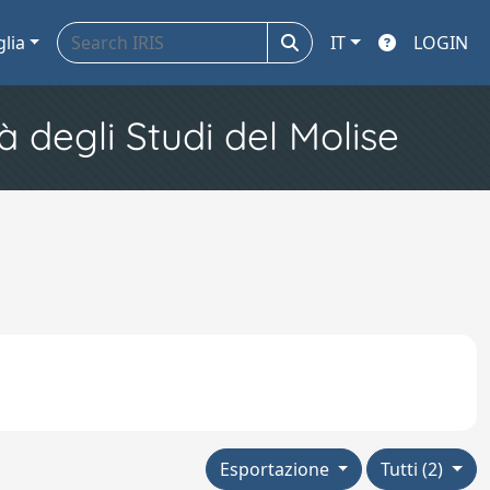
glia
IT
LOGIN
à degli Studi del Molise
Esportazione
Tutti (2)