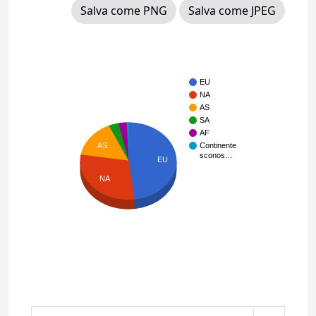
Salva come PNG
Salva come JPEG
EU
NA
AS
SA
AF
AS
Continente
sconos…
EU
NA