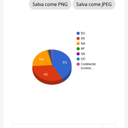
Salva come PNG
Salva come JPEG
EU
AS
NA
AF
SA
OC
NA
EU
Continente
sconos…
AS