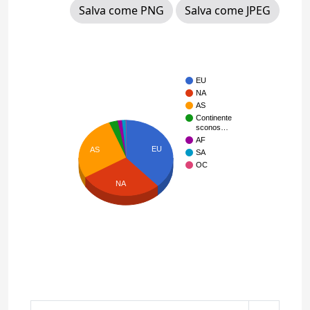
Salva come PNG
Salva come JPEG
EU
NA
AS
Continente
sconos…
AF
EU
AS
SA
OC
NA