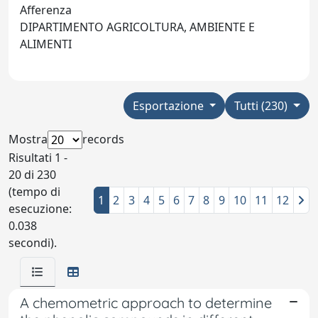
Afferenza
DIPARTIMENTO AGRICOLTURA, AMBIENTE E
ALIMENTI
Esportazione
Tutti (230)
Mostra
records
Risultati 1 -
20 di 230
(tempo di
1
2
3
4
5
6
7
8
9
10
11
12
esecuzione:
0.038
secondi).
A chemometric approach to determine