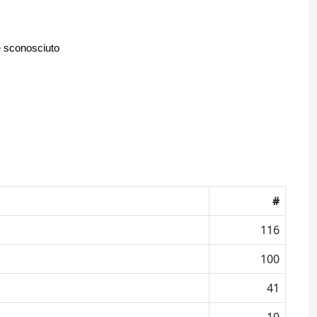
e sconosciuto
#
116
100
41