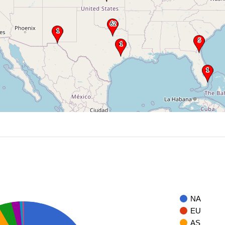
NA
EU
AS