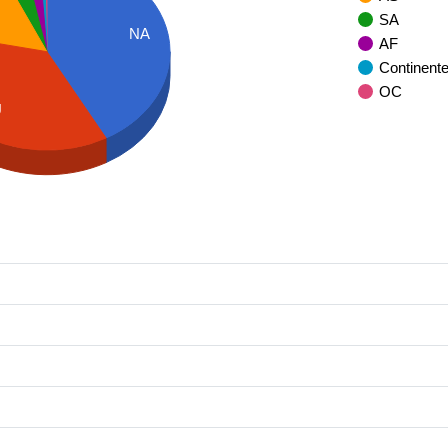
SA
NA
AF
Continent
OC
U