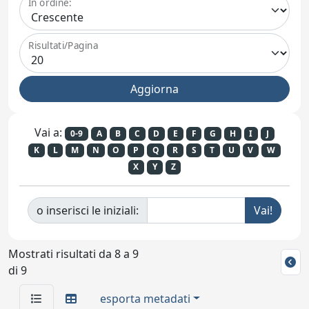
In ordine:
Risultati/Pagina
Vai a:
0-9
A
B
C
D
E
F
G
H
I
J
K
L
M
N
O
P
Q
R
S
T
U
V
W
X
Y
Z
o inserisci le iniziali:
Mostrati risultati da 8 a 9
di 9
esporta metadati