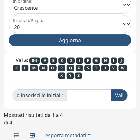
In ordine:
Risultati/Pagina
Vai a:
0-9
A
B
C
D
E
F
G
H
I
J
K
L
M
N
O
P
Q
R
S
T
U
V
W
X
Y
Z
o inserisci le iniziali:
Mostrati risultati da 1 a 4
di 4
esporta metadati