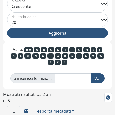
In ordine:
Risultati/Pagina
Vai a:
0-9
A
B
C
D
E
F
G
H
I
J
K
L
M
N
O
P
Q
R
S
T
U
V
W
X
Y
Z
o inserisci le iniziali:
Mostrati risultati da 2 a 5
di 5
esporta metadati