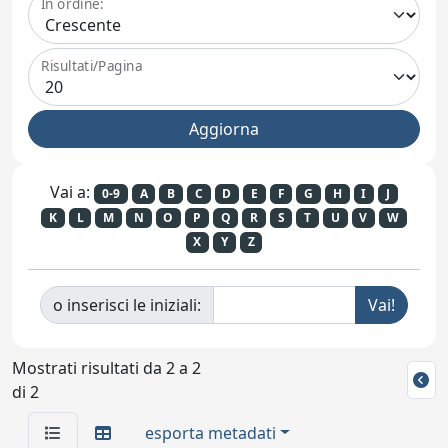
In ordine:
Risultati/Pagina
Vai a:
0-9
A
B
C
D
E
F
G
H
I
J
K
L
M
N
O
P
Q
R
S
T
U
V
W
X
Y
Z
o inserisci le iniziali:
Mostrati risultati da 2 a 2
di 2
esporta metadati