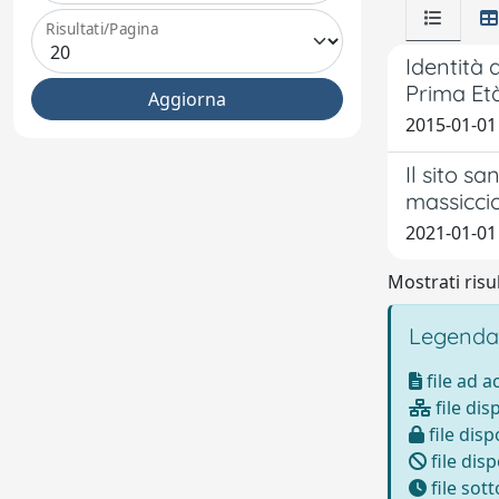
Risultati/Pagina
Identità 
Prima Età
2015-01-01
Il sito s
massicci
2021-01-01 
Mostrati risul
Legenda
file ad 
file dis
file disp
file disp
file sot