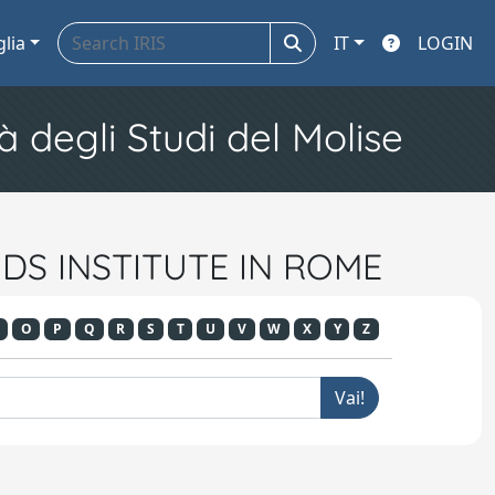
glia
IT
LOGIN
à degli Studi del Molise
NDS INSTITUTE IN ROME
O
P
Q
R
S
T
U
V
W
X
Y
Z