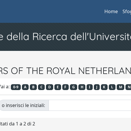
Home
Sfo
e della Ricerca dell'Universit
PERS OF THE ROYAL NETHERLA
ai a:
0-9
A
B
C
D
E
F
G
H
I
J
K
L
M
N
o inserisci le iniziali:
tati da 1 a 2 di 2