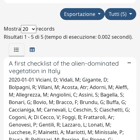
Esportazione
Tutti (5)
Mostra
records
Risultati 1 - 5 di 5 (tempo di esecuzione: 0.002 secondi).
A first checklist of the alien-dominated
vegetation in Italy
2020-01-01 Viciani, D; Vidali, M; Gigante, D;
Bolpagni, R; Villani, M; Acosta, Atr; Adorni, M; Aleffi,
M; Allegrezza, M; Angiolini, C; Assini, S; Bagella, S;
Bonari, G; Bovio, M; Bracco, F; Brundu, G; Buffa, G;
Caccianiga, M; Carnevali, L; Ceschin, S; Ciaschetti, G;
Cogoni, A; Di Cecco, V; Foggi, B; Frattaroli, Ar;
Genovesi, P; Gentili, R; Lazzaro, L; Lonati, M;
Lucchese, F; Mainetti, A; Mariotti, M; Minissale, P;
Paura, B; Pellizzari, M; Perrino, Ev; Pirone, G;