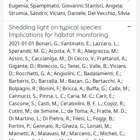
Eugenia; Spampinato, Giovanni; Stanisci, Angela;
Strumia, Sandro; Viciani, Daniele; Del Vecchio, Silvia
Shedding light on typical species:
Implications for habitat monitoring
2021-01-01 Bonari, G.; Fantinato, E.; Lazzaro, L.;
Sperandii, M. G.; Acosta, A. T. R.; Allegrezza, M.;
Assini, S.; Caccianiga, M.; Di Cecco, V.; Frattaroli, A.;
Gigante, D.; Rivieccio, G.; Tesei, G.; Valle, B.; Viciani,
D.; Rocchetti, G. A.; Angiolini, C.; Badalamenti, E.;
Barberis, D.; Barcella, M.; Bazan, G.; Bertacchi, A.;
Bolpagni, R.; Bonini, F.; Bricca, A.; Buffa, G.; Calbi, M.;
Cannucci, S.; Pinna, L. C.; Caria, M. C.; Carli, E.;
Cascone, S.; Casti, M.; Cerabolini, B. E. L.; Copiz, R.;
Cutini, M.; de Simone, L.; de Toma, A.; Fratte, M. D.;
Di Martino, L.; Di Pietro, R.; Filesi, L.; Foggi, B.;
Fortini, P.; Gennaio, R.; Gheza, G.; Lonati, M.;
Mainetti, A.; Malavasi, M.; Marceno, C.; Micheli, C.;