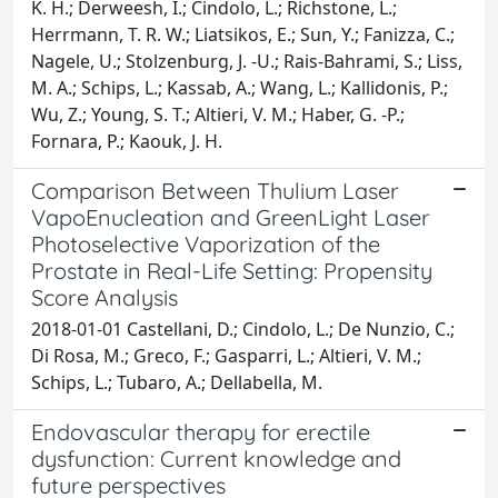
K. H.; Derweesh, I.; Cindolo, L.; Richstone, L.;
Herrmann, T. R. W.; Liatsikos, E.; Sun, Y.; Fanizza, C.;
Nagele, U.; Stolzenburg, J. -U.; Rais-Bahrami, S.; Liss,
M. A.; Schips, L.; Kassab, A.; Wang, L.; Kallidonis, P.;
Wu, Z.; Young, S. T.; Altieri, V. M.; Haber, G. -P.;
Fornara, P.; Kaouk, J. H.
Comparison Between Thulium Laser
VapoEnucleation and GreenLight Laser
Photoselective Vaporization of the
Prostate in Real-Life Setting: Propensity
Score Analysis
2018-01-01 Castellani, D.; Cindolo, L.; De Nunzio, C.;
Di Rosa, M.; Greco, F.; Gasparri, L.; Altieri, V. M.;
Schips, L.; Tubaro, A.; Dellabella, M.
Endovascular therapy for erectile
dysfunction: Current knowledge and
future perspectives