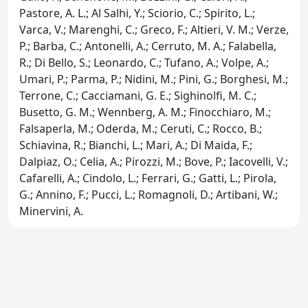
Pastore, A. L.; Al Salhi, Y.; Sciorio, C.; Spirito, L.;
Varca, V.; Marenghi, C.; Greco, F.; Altieri, V. M.; Verze,
P.; Barba, C.; Antonelli, A.; Cerruto, M. A.; Falabella,
R.; Di Bello, S.; Leonardo, C.; Tufano, A.; Volpe, A.;
Umari, P.; Parma, P.; Nidini, M.; Pini, G.; Borghesi, M.;
Terrone, C.; Cacciamani, G. E.; Sighinolfi, M. C.;
Busetto, G. M.; Wennberg, A. M.; Finocchiaro, M.;
Falsaperla, M.; Oderda, M.; Ceruti, C.; Rocco, B.;
Schiavina, R.; Bianchi, L.; Mari, A.; Di Maida, F.;
Dalpiaz, O.; Celia, A.; Pirozzi, M.; Bove, P.; Iacovelli, V.;
Cafarelli, A.; Cindolo, L.; Ferrari, G.; Gatti, L.; Pirola,
G.; Annino, F.; Pucci, L.; Romagnoli, D.; Artibani, W.;
Minervini, A.