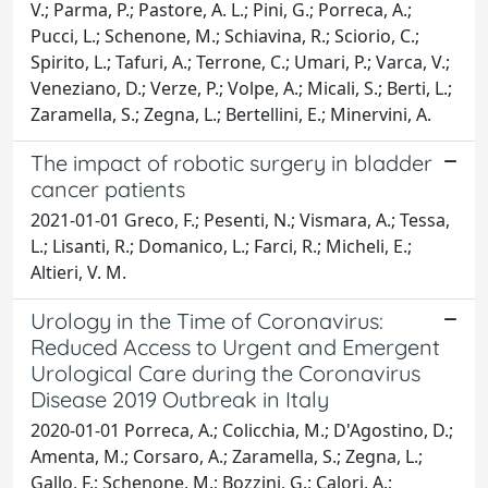
V.; Parma, P.; Pastore, A. L.; Pini, G.; Porreca, A.;
Pucci, L.; Schenone, M.; Schiavina, R.; Sciorio, C.;
Spirito, L.; Tafuri, A.; Terrone, C.; Umari, P.; Varca, V.;
Veneziano, D.; Verze, P.; Volpe, A.; Micali, S.; Berti, L.;
Zaramella, S.; Zegna, L.; Bertellini, E.; Minervini, A.
The impact of robotic surgery in bladder
cancer patients
2021-01-01 Greco, F.; Pesenti, N.; Vismara, A.; Tessa,
L.; Lisanti, R.; Domanico, L.; Farci, R.; Micheli, E.;
Altieri, V. M.
Urology in the Time of Coronavirus:
Reduced Access to Urgent and Emergent
Urological Care during the Coronavirus
Disease 2019 Outbreak in Italy
2020-01-01 Porreca, A.; Colicchia, M.; D'Agostino, D.;
Amenta, M.; Corsaro, A.; Zaramella, S.; Zegna, L.;
Gallo, F.; Schenone, M.; Bozzini, G.; Calori, A.;