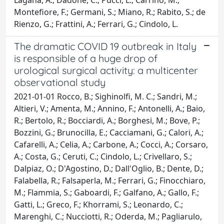
Montefiore, F.; Germani, S.; Miano, R.; Rabito, S.; de
Rienzo, G.; Frattini, A.; Ferrari, G.; Cindolo, L.
The dramatic COVID 19 outbreak in Italy
is responsible of a huge drop of
urological surgical activity: a multicenter
observational study
2021-01-01 Rocco, B.; Sighinolfi, M. C.; Sandri, M.;
Altieri, V.; Amenta, M.; Annino, F.; Antonelli, A.; Baio,
R.; Bertolo, R.; Bocciardi, A.; Borghesi, M.; Bove, P.;
Bozzini, G.; Brunocilla, E.; Cacciamani, G.; Calori, A.;
Cafarelli, A.; Celia, A.; Carbone, A.; Cocci, A.; Corsaro,
A.; Costa, G.; Ceruti, C.; Cindolo, L.; Crivellaro, S.;
Dalpiaz, O.; D'Agostino, D.; Dall'Oglio, B.; Dente, D.;
Falabella, R.; Falsaperla, M.; Ferrari, G.; Finocchiaro,
M.; Flammia, S.; Gaboardi, F.; Galfano, A.; Gallo, F.;
Gatti, L.; Greco, F.; Khorrami, S.; Leonardo, C.;
Marenghi, C.; Nucciotti, R.; Oderda, M.; Pagliarulo,