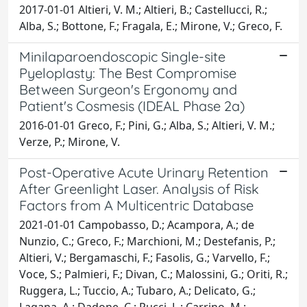
2017-01-01 Altieri, V. M.; Altieri, B.; Castellucci, R.;
Alba, S.; Bottone, F.; Fragala, E.; Mirone, V.; Greco, F.
Minilaparoendoscopic Single-site
Pyeloplasty: The Best Compromise
Between Surgeon's Ergonomy and
Patient's Cosmesis (IDEAL Phase 2a)
2016-01-01 Greco, F.; Pini, G.; Alba, S.; Altieri, V. M.;
Verze, P.; Mirone, V.
Post-Operative Acute Urinary Retention
After Greenlight Laser. Analysis of Risk
Factors from A Multicentric Database
2021-01-01 Campobasso, D.; Acampora, A.; de
Nunzio, C.; Greco, F.; Marchioni, M.; Destefanis, P.;
Altieri, V.; Bergamaschi, F.; Fasolis, G.; Varvello, F.;
Voce, S.; Palmieri, F.; Divan, C.; Malossini, G.; Oriti, R.;
Ruggera, L.; Tuccio, A.; Tubaro, A.; Delicato, G.;
Lagana, A.; Dadone, C.; Pucci, L.; Carrino, M.;