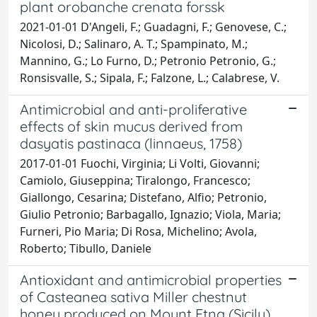
plant orobanche crenata forssk
2021-01-01 D'Angeli, F.; Guadagni, F.; Genovese, C.;
Nicolosi, D.; Salinaro, A. T.; Spampinato, M.;
Mannino, G.; Lo Furno, D.; Petronio Petronio, G.;
Ronsisvalle, S.; Sipala, F.; Falzone, L.; Calabrese, V.
Antimicrobial and anti-proliferative
effects of skin mucus derived from
dasyatis pastinaca (linnaeus, 1758)
2017-01-01 Fuochi, Virginia; Li Volti, Giovanni;
Camiolo, Giuseppina; Tiralongo, Francesco;
Giallongo, Cesarina; Distefano, Alfio; Petronio,
Giulio Petronio; Barbagallo, Ignazio; Viola, Maria;
Furneri, Pio Maria; Di Rosa, Michelino; Avola,
Roberto; Tibullo, Daniele
Antioxidant and antimicrobial properties
of Casteanea sativa Miller chestnut
honey produced on Mount Etna (Sicily)