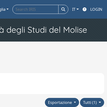
glia
IT
LOGIN
à degli Studi del Molise
Esportazione
Tutti (1)