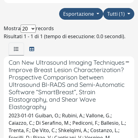
Esportazione
Tutti (1)
Mostra
records
Risultati 1 - 1 di 1 (tempo di esecuzione: 0.0 secondi).
Can New Ultrasound Imaging Techniques
Improve Breast Lesion Characterization?
Prospective Comparison between
Ultrasound BI-RADS and Semi-Automatic
Software “SmartBreast”, Strain
Elastography, and Shear Wave
Elastography
2023-01-01 Guiban, O.; Rubini, A.; Vallone, G.;
Caiazzo, C.; Di Serafino, M.; Pediconi, F.; Ballesio, L.;
Trenta, F.; De Vito, C.; Shkelqimi, A.; Costanzo, L.;
Fresilli, D.; Rizzo, V.; Cantisani, V.; Vergine, M.