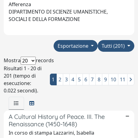
Afferenza
DIPARTIMENTO DI SCIENZE UMANISTICHE,
SOCIALI E DELLA FORMAZIONE
Esportazione
Tutti (201)
Mostra
records
Risultati 1 - 20 di
201 (tempo di
1
2
3
4
5
6
7
8
9
10
11
esecuzione:
0.022 secondi).
A Cultural History of Peace. III. The
Renaissance (1450-1648)
In corso di stampa Lazzarini, Isabella