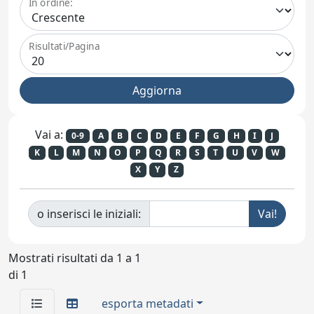
In ordine:
Risultati/Pagina
Vai a:
0-9
A
B
C
D
E
F
G
H
I
J
K
L
M
N
O
P
Q
R
S
T
U
V
W
X
Y
Z
o inserisci le iniziali:
Mostrati risultati da 1 a 1
di 1
esporta metadati