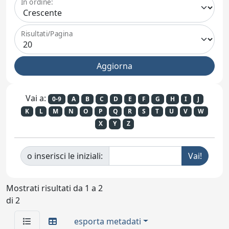
In ordine:
Risultati/Pagina
Vai a:
0-9
A
B
C
D
E
F
G
H
I
J
K
L
M
N
O
P
Q
R
S
T
U
V
W
X
Y
Z
o inserisci le iniziali:
Mostrati risultati da 1 a 2
di 2
esporta metadati