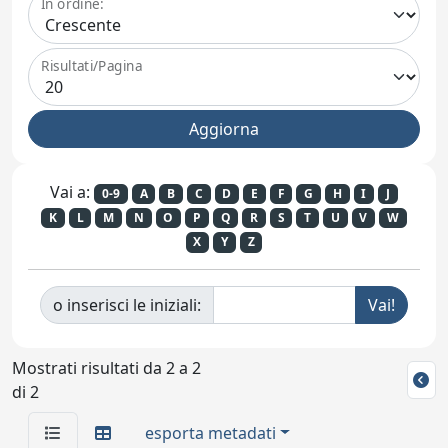
In ordine:
Risultati/Pagina
Vai a:
0-9
A
B
C
D
E
F
G
H
I
J
K
L
M
N
O
P
Q
R
S
T
U
V
W
X
Y
Z
o inserisci le iniziali:
Mostrati risultati da 2 a 2
di 2
esporta metadati