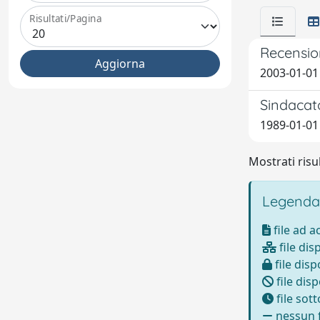
Risultati/Pagina
Recension
2003-01-01
Sindacato
1989-01-01 
Mostrati risul
Legenda
file ad 
file dis
file disp
file disp
file sot
nessun f