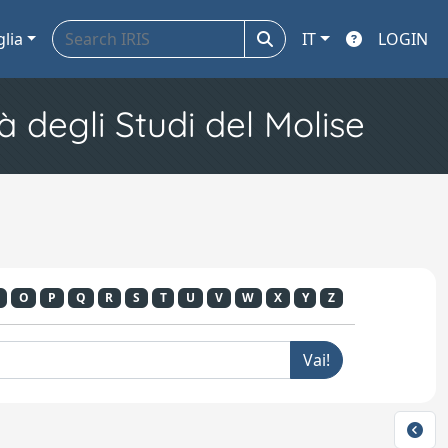
glia
IT
LOGIN
à degli Studi del Molise
O
P
Q
R
S
T
U
V
W
X
Y
Z