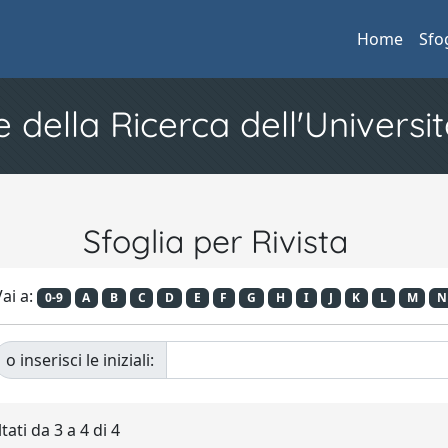
Home
Sfo
e della Ricerca dell'Universit
Sfoglia per Rivista
ai a:
0-9
A
B
C
D
E
F
G
H
I
J
K
L
M
N
o inserisci le iniziali:
tati da 3 a 4 di 4