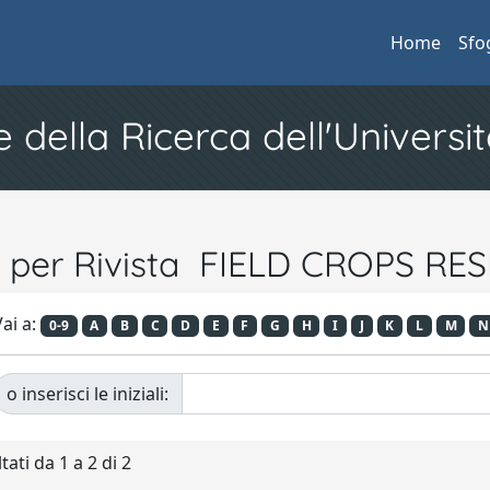
Home
Sfo
e della Ricerca dell'Universit
a per Rivista FIELD CROPS R
ai a:
0-9
A
B
C
D
E
F
G
H
I
J
K
L
M
N
o inserisci le iniziali:
tati da 1 a 2 di 2