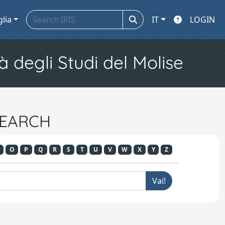
glia
IT
LOGIN
à degli Studi del Molise
ESEARCH
O
P
Q
R
S
T
U
V
W
X
Y
Z