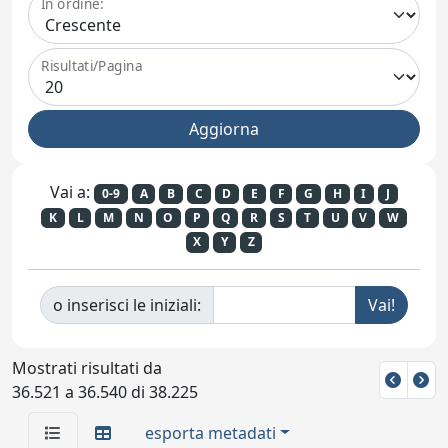
In ordine:
Risultati/Pagina
Vai a:
0-9
A
B
C
D
E
F
G
H
I
J
K
L
M
N
O
P
Q
R
S
T
U
V
W
X
Y
Z
o inserisci le iniziali:
Mostrati risultati da
36.521 a 36.540 di 38.225
esporta metadati