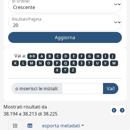
In ordine:
Risultati/Pagina
Vai a:
0-9
A
B
C
D
E
F
G
H
I
J
K
L
M
N
O
P
Q
R
S
T
U
V
W
X
Y
Z
o inserisci le iniziali:
Mostrati risultati da
38.194 a 38.213 di 38.225
esporta metadati