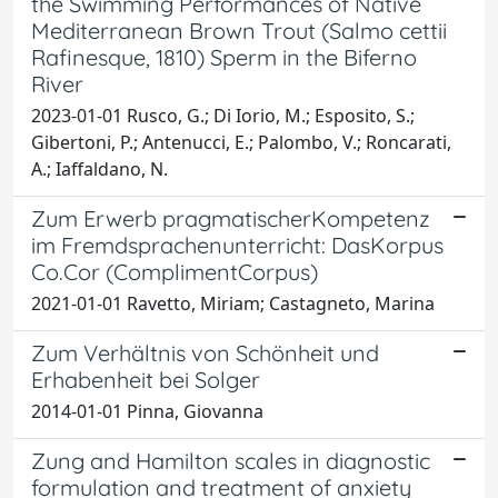
the Swimming Performances of Native
Mediterranean Brown Trout (Salmo cettii
Rafinesque, 1810) Sperm in the Biferno
River
2023-01-01 Rusco, G.; Di Iorio, M.; Esposito, S.;
Gibertoni, P.; Antenucci, E.; Palombo, V.; Roncarati,
A.; Iaffaldano, N.
Zum Erwerb pragmatischerKompetenz
im Fremdsprachenunterricht: DasKorpus
Co.Cor (ComplimentCorpus)
2021-01-01 Ravetto, Miriam; Castagneto, Marina
Zum Verhältnis von Schönheit und
Erhabenheit bei Solger
2014-01-01 Pinna, Giovanna
Zung and Hamilton scales in diagnostic
formulation and treatment of anxiety