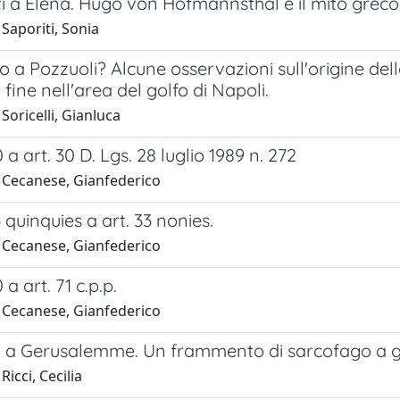
ti a Elena. Hugo von Hofmannsthal e il mito grec
Saporiti, Sonia
 a Pozzuoli? Alcune osservazioni sull'origine dell
fine nell'area del golfo di Napoli.
Soricelli, Gianluca
 a art. 30 D. Lgs. 28 luglio 1989 n. 272
 Cecanese, Gianfederico
3 quinquies a art. 33 nonies.
 Cecanese, Gianfederico
 a art. 71 c.p.p.
 Cecanese, Gianfederico
t a Gerusalemme. Un frammento di sarcofago a ghi
Ricci, Cecilia