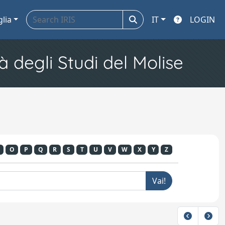
glia
IT
LOGIN
à degli Studi del Molise
O
P
Q
R
S
T
U
V
W
X
Y
Z