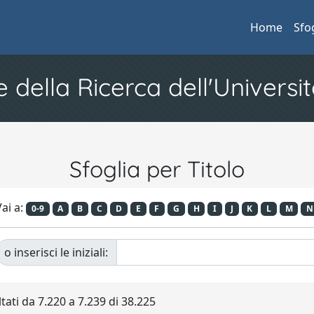
Home
Sfo
e della Ricerca dell'Universit
Sfoglia per Titolo
ai a:
0-9
A
B
C
D
E
F
G
H
I
J
K
L
M
N
o inserisci le iniziali:
ltati da 7.220 a 7.239 di 38.225