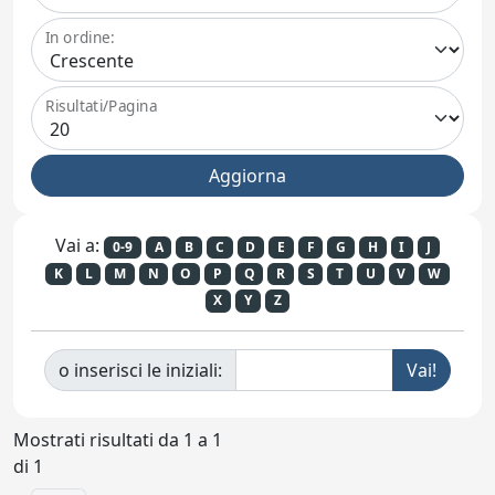
In ordine:
Risultati/Pagina
Vai a:
0-9
A
B
C
D
E
F
G
H
I
J
K
L
M
N
O
P
Q
R
S
T
U
V
W
X
Y
Z
o inserisci le iniziali:
Mostrati risultati da 1 a 1
di 1