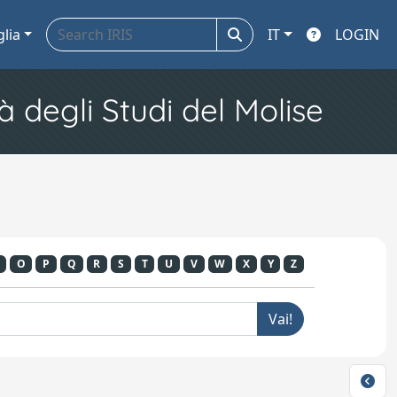
glia
IT
LOGIN
à degli Studi del Molise
O
P
Q
R
S
T
U
V
W
X
Y
Z