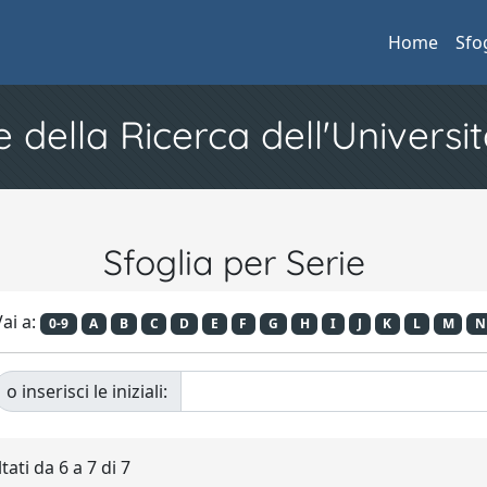
Home
Sfo
e della Ricerca dell'Universit
Sfoglia per Serie
ai a:
0-9
A
B
C
D
E
F
G
H
I
J
K
L
M
N
o inserisci le iniziali:
tati da 6 a 7 di 7